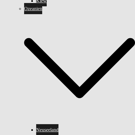
Kiew
Ozeanien
Neuseeland