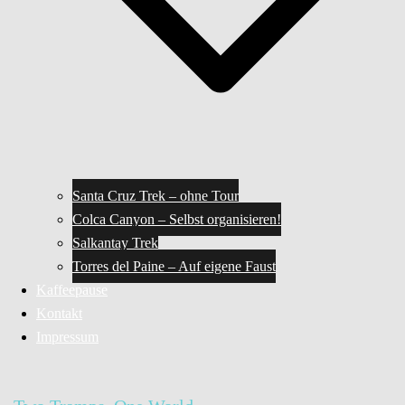
Santa Cruz Trek – ohne Tour
Colca Canyon – Selbst organisieren!
Salkantay Trek
Torres del Paine – Auf eigene Faust
Kaffeepause
Kontakt
Impressum