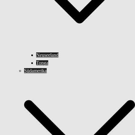
Neuseeland
Tonga
Südamerika