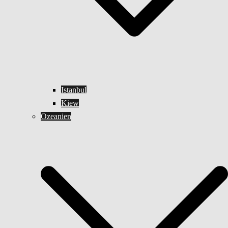
Istanbul
Kiew
Ozeanien