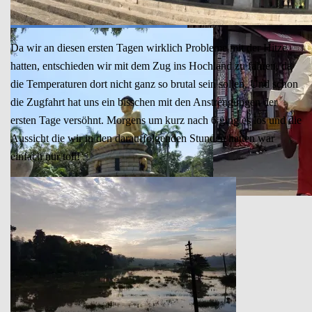
Ganz normaler Wahnsinn in Colombo
Da wir an diesen ersten Tagen wirklich Probleme mit der Hitze
hatten, entschieden wir mit dem Zug ins Hochland zu fahren, da
die Temperaturen dort nicht ganz so brutal sein sollen. Und schon
die Zugfahrt hat uns ein bisschen mit den Anstrengungen der
ersten Tage versöhnt. Morgens um kurz nach 6 ging es los und die
Aussicht die wir in den darauffolgenden Stunden hatten war
einfach nur toll!