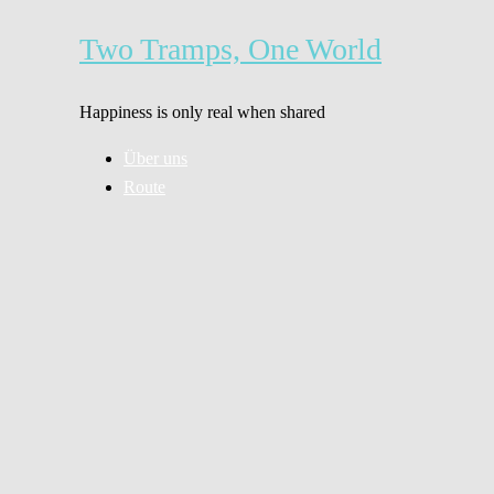
Zum
Inhalt
Two Tramps, One World
springen
Happiness is only real when shared
Über uns
Route