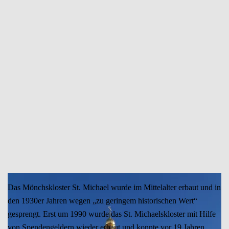
Sophienkathedrale
Das Mönchskloster St. Michael wurde im Mittelalter erbaut und in
den 1930er Jahren wegen „zu geringem historischen Wert“
gesprengt. Erst um 1990 wurde das St. Michaelskloster mit Hilfe
von Spendengeldern wieder erbaut und konnte vor 19 Jahren