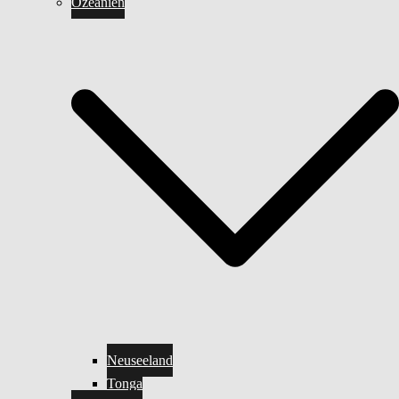
Ozeanien
Neuseeland
Tonga