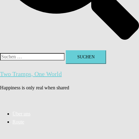
Suchen
nach:
Two Tramps, One World
Happiness is only real when shared
Über uns
Route