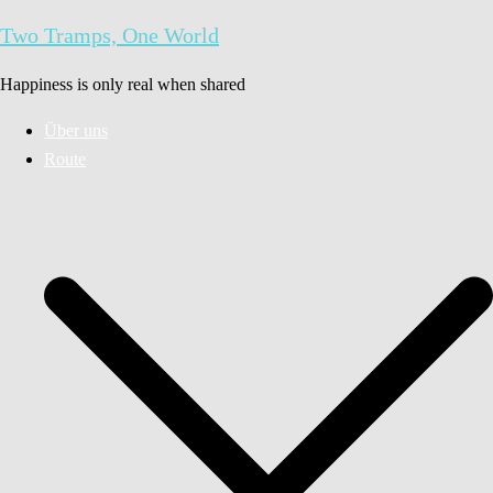
Zum
Two Tramps, One World
Inhalt
springen
Happiness is only real when shared
Über uns
Route