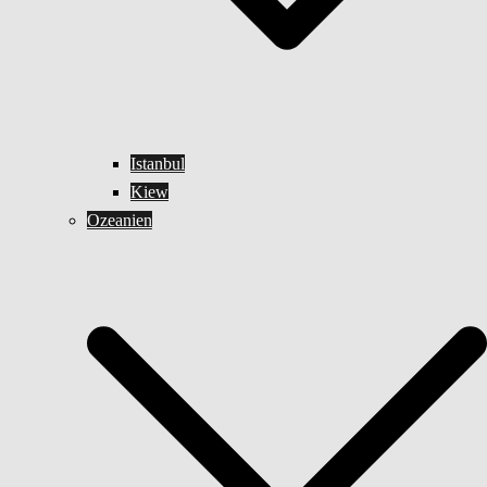
Istanbul
Kiew
Ozeanien