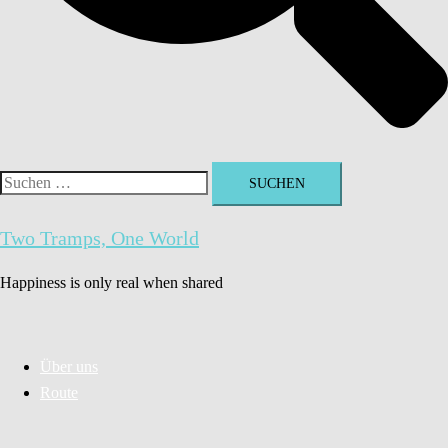
Suchen
nach:
Two Tramps, One World
Happiness is only real when shared
Über uns
Route