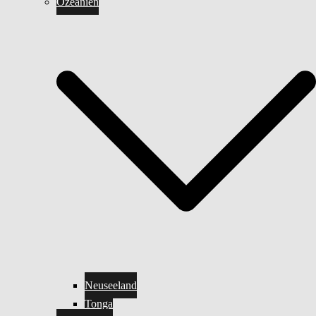
Ozeanien
Neuseeland
Tonga