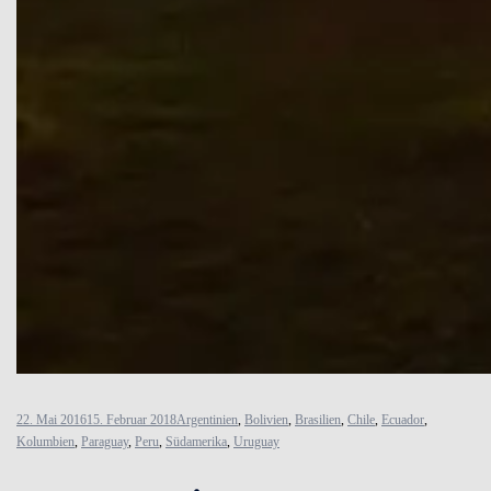
22. Mai 2016
15. Februar 2018
Argentinien
,
Bolivien
,
Brasilien
,
Chile
,
Ecuador
,
Kolumbien
,
Paraguay
,
Peru
,
Südamerika
,
Uruguay