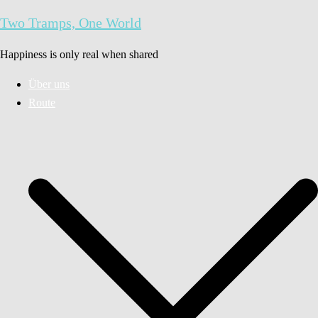
Zum
Two Tramps, One World
Inhalt
springen
Happiness is only real when shared
Über uns
Route