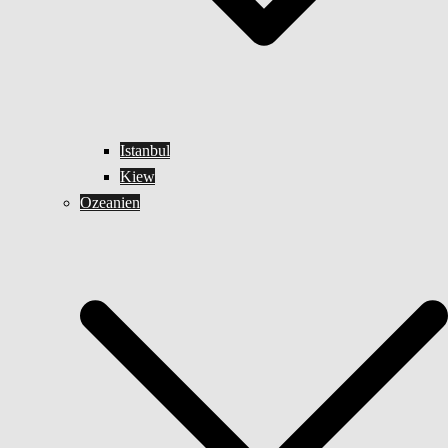
Istanbul
Kiew
Ozeanien