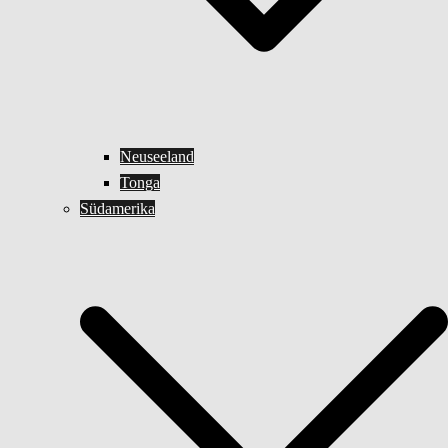
Neuseeland
Tonga
Südamerika