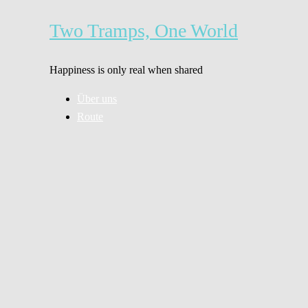
Zum
Inhalt
Two Tramps, One World
springen
Happiness is only real when shared
Über uns
Route