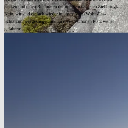
packen und einen Bus finden der uns zum nächsten Ziel bringt.
Nein, wir sind einfach wieder in unser Auto (Wohn-Ess-
Schlafzimmer) gestiegen und zu diesem schönen Platz weiter
gefahren: