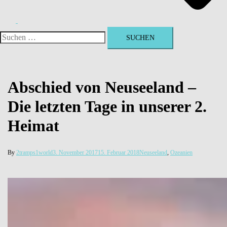
Suchen
nach:
Abschied von Neuseeland –
Die letzten Tage in unserer 2.
Heimat
By
2tramps1world
3. November 2017
15. Februar 2018
Neuseeland
,
Ozeanien