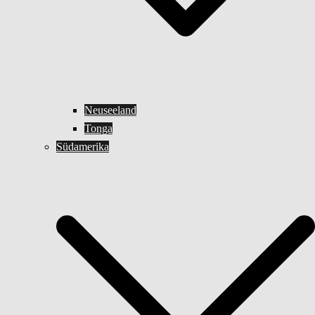
Neuseeland
Tonga
Südamerika