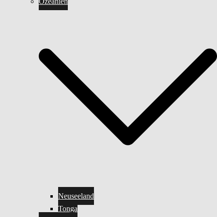
Ozeanien
Neuseeland
Tonga