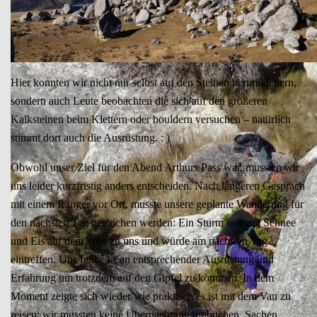
Hier konnten wir nicht nur selbst auf den Steinen herumklettern,
sondern auch Leute beobachten die sich auf den größeren
Kalksteinen beim Klettern oder bouldern versuchen – natürlich
stimmt dort auch die Ausrüstung. : )
Obwohl unser Ziel für den Abend Arthurs Pass war, mussten wir
uns leider kurzfristig anders entscheiden. Nach längeren Gespräch
mit einem Ranger vor Ort, musste unsere geplante Wanderung für
den nächsten Tag gestrichen werden: Ein Sturm war mit Schnee
und Eis auf dem Weg zu uns und würde am nächsten Tag
eintreffen. Uns fehlte es an entsprechender Ausrüstung und
Erfahrung um trotzdem auf den Gipfel zu kommen. In dem
Moment zeigte sich wieder wie praktisch es ist mit dem Van zu
reisen: wir mussten keine Übernachtung umbuchen, Sachen