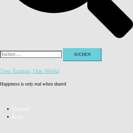
Suchen
nach:
Two Tramps, One World
Happiness is only real when shared
Über uns
Route