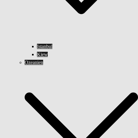
Istanbul
Kiew
Ozeanien