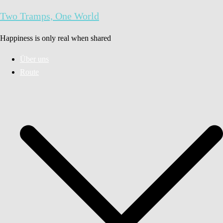
Zum
Two Tramps, One World
Inhalt
springen
Happiness is only real when shared
Über uns
Route