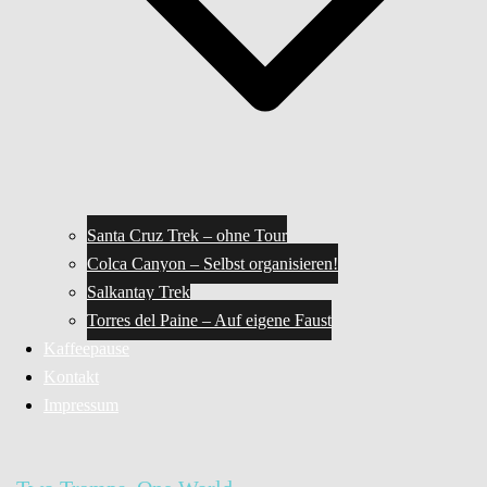
Santa Cruz Trek – ohne Tour
Colca Canyon – Selbst organisieren!
Salkantay Trek
Torres del Paine – Auf eigene Faust
Kaffeepause
Kontakt
Impressum