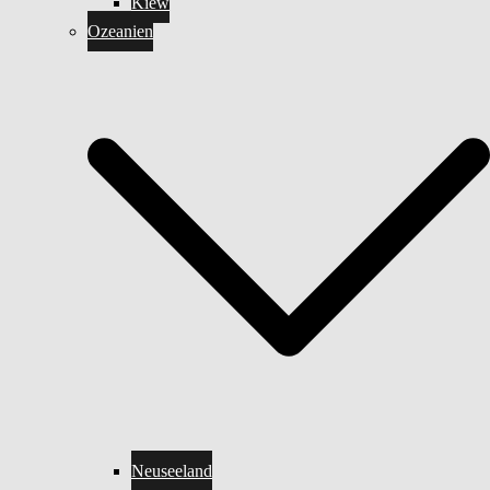
Kiew
Ozeanien
Neuseeland