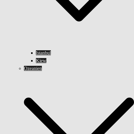
Istanbul
Kiew
Ozeanien