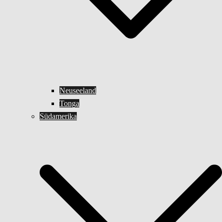
Neuseeland
Tonga
Südamerika