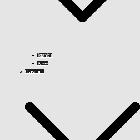
Istanbul
Kiew
Ozeanien