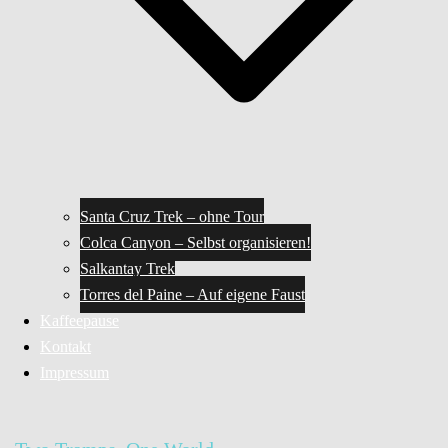
Santa Cruz Trek – ohne Tour
Colca Canyon – Selbst organisieren!
Salkantay Trek
Torres del Paine – Auf eigene Faust
Kaffeepause
Kontakt
Impressum