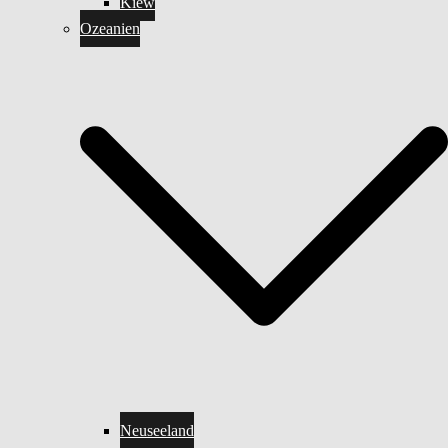
Kiew
Ozeanien
Neuseeland