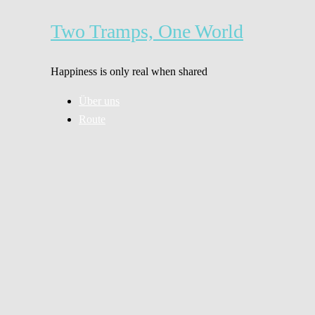
Zum
Inhalt
Two Tramps, One World
springen
Happiness is only real when shared
Über uns
Route