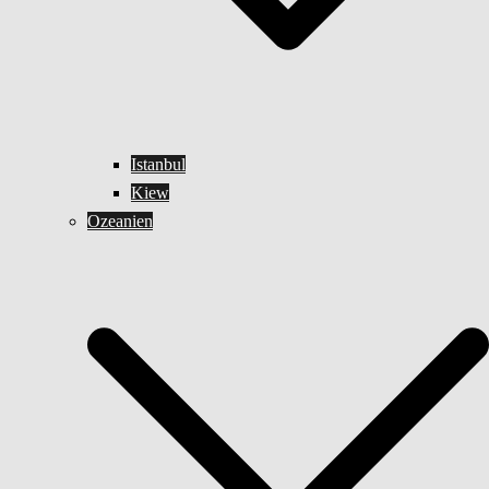
Istanbul
Kiew
Ozeanien