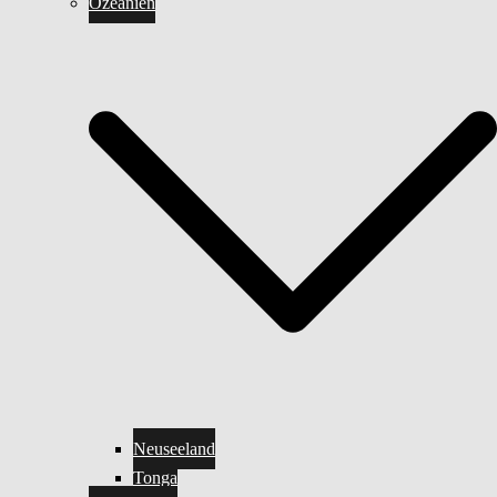
Ozeanien
Neuseeland
Tonga