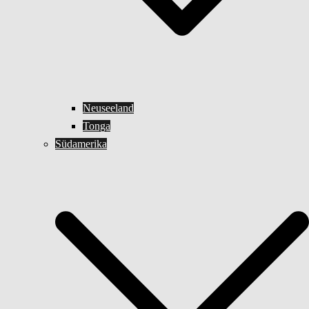
Neuseeland
Tonga
Südamerika