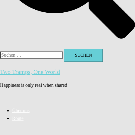
Suchen
nach:
Two Tramps, One World
Happiness is only real when shared
Über uns
Route