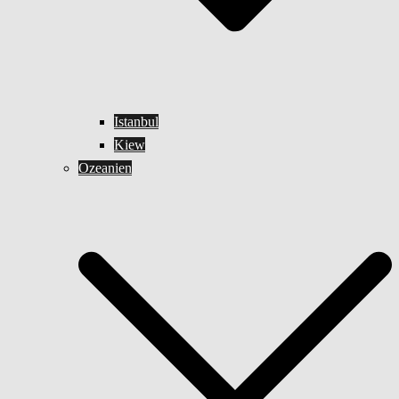
Istanbul
Kiew
Ozeanien