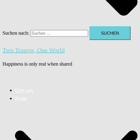
Suchen nach:
Two Tramps, One World
Happiness is only real when shared
Über uns
Route