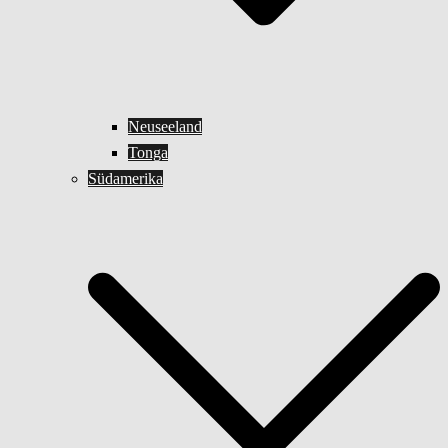
Neuseeland
Tonga
Südamerika