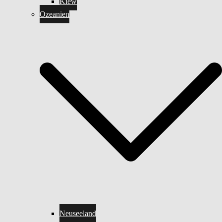
Kiew
Ozeanien
Neuseeland