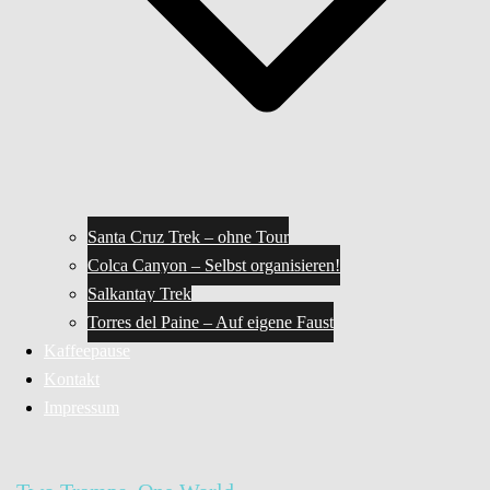
Santa Cruz Trek – ohne Tour
Colca Canyon – Selbst organisieren!
Salkantay Trek
Torres del Paine – Auf eigene Faust
Kaffeepause
Kontakt
Impressum