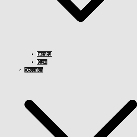
Istanbul
Kiew
Ozeanien