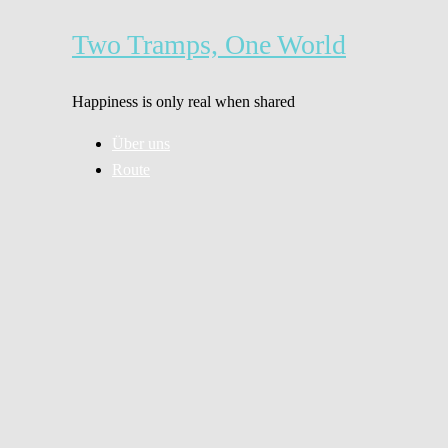
Zum
Inhalt
Two Tramps, One World
springen
Happiness is only real when shared
Über uns
Route