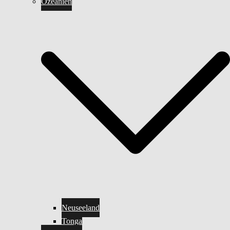
Ozeanien
Neuseeland
Tonga