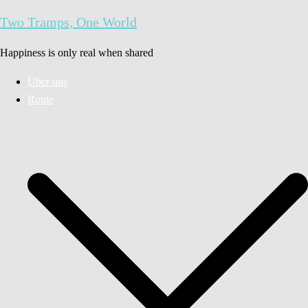
Zum
Two Tramps, One World
Inhalt
springen
Happiness is only real when shared
Über uns
Route