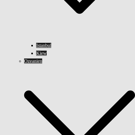
Istanbul
Kiew
Ozeanien