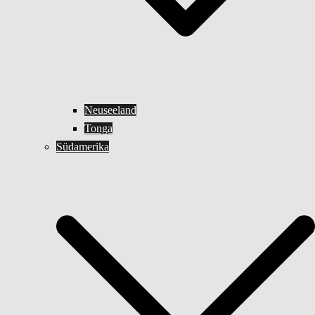
Neuseeland
Tonga
Südamerika