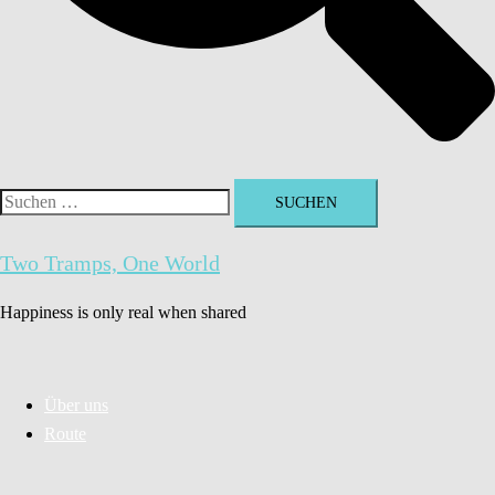
Suchen
nach:
Two Tramps, One World
Happiness is only real when shared
Über uns
Route