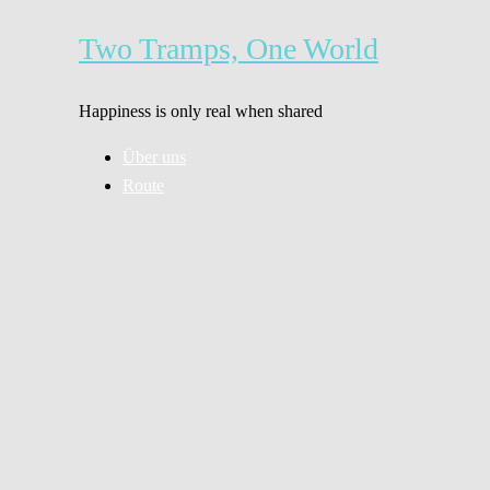
Zum
Inhalt
Two Tramps, One World
springen
Happiness is only real when shared
Über uns
Route