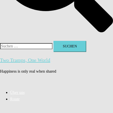
Suchen
nach:
Two Tramps, One World
Happiness is only real when shared
Über uns
Route