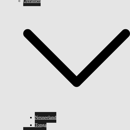
Ozeanien
Neuseeland
Tonga