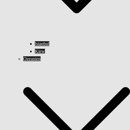
Istanbul
Kiew
Ozeanien