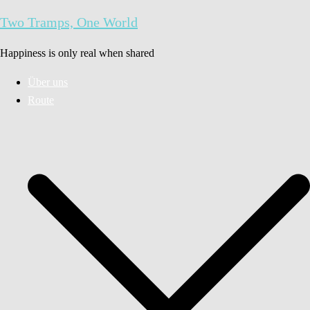
Zum
Two Tramps, One World
Inhalt
springen
Happiness is only real when shared
Über uns
Route