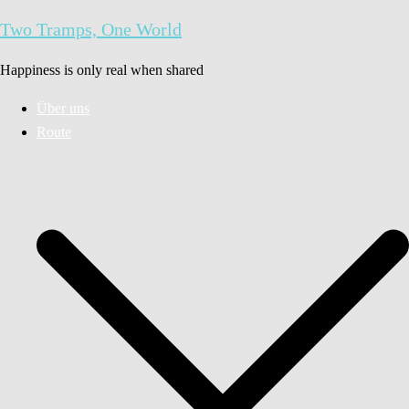
Zum
Two Tramps, One World
Inhalt
springen
Happiness is only real when shared
Über uns
Route