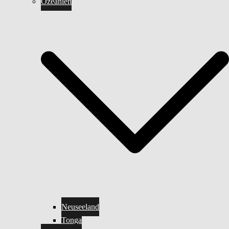
Ozeanien
Neuseeland
Tonga