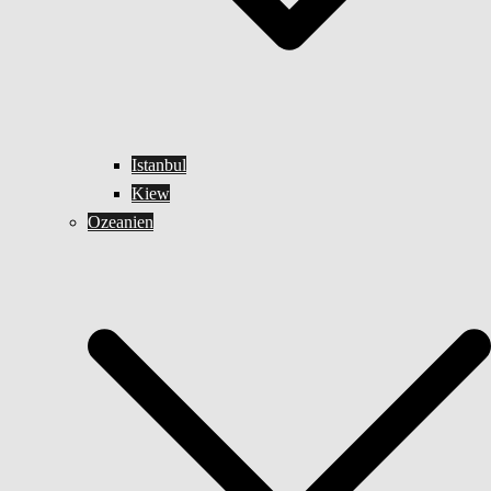
Istanbul
Kiew
Ozeanien