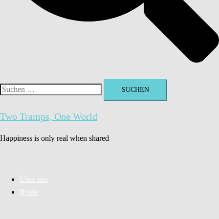
Suchen
nach:
Two Tramps, One World
Happiness is only real when shared
Über uns
Route