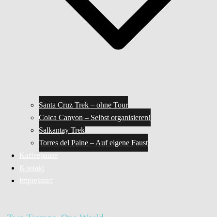
Santa Cruz Trek – ohne Tour
Colca Canyon – Selbst organisieren!
Salkantay Trek
Torres del Paine – Auf eigene Faust
Kaffeepause
Kontakt
Impressum