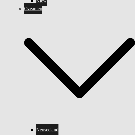
Kiew
Ozeanien
Neuseeland