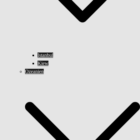
Istanbul
Kiew
Ozeanien