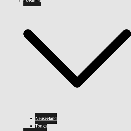
Ozeanien
Neuseeland
Tonga