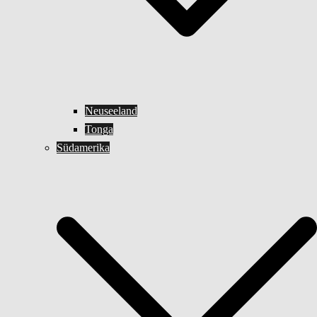
Neuseeland
Tonga
Südamerika