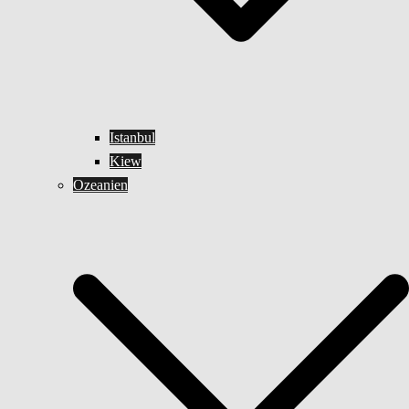
Istanbul
Kiew
Ozeanien