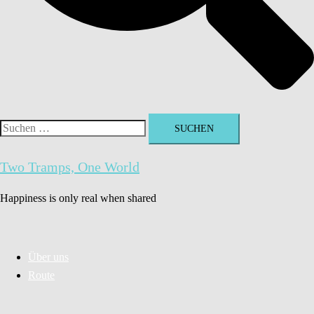
Suchen
nach:
Two Tramps, One World
Happiness is only real when shared
Über uns
Route