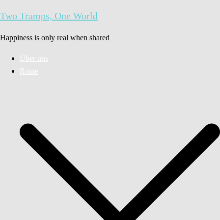
Zum
Two Tramps, One World
Inhalt
springen
Happiness is only real when shared
Über uns
Route