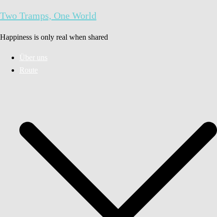
Zum
Two Tramps, One World
Inhalt
springen
Happiness is only real when shared
Über uns
Route