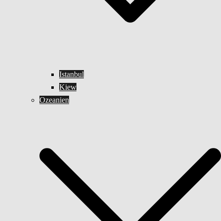
Istanbul
Kiew
Ozeanien