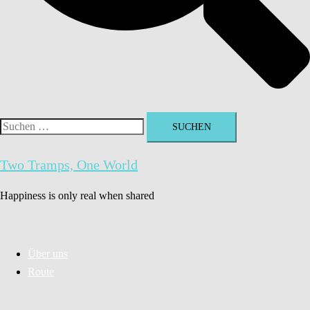
Suchen
nach:
Two Tramps, One World
Happiness is only real when shared
Über uns
Route