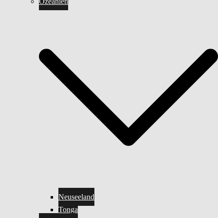
Ozeanien
Neuseeland
Tonga