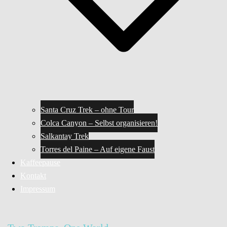
Santa Cruz Trek – ohne Tour
Colca Canyon – Selbst organisieren!
Salkantay Trek
Torres del Paine – Auf eigene Faust
Kaffeepause
Kontakt
Impressum