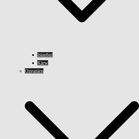
Istanbul
Kiew
Ozeanien