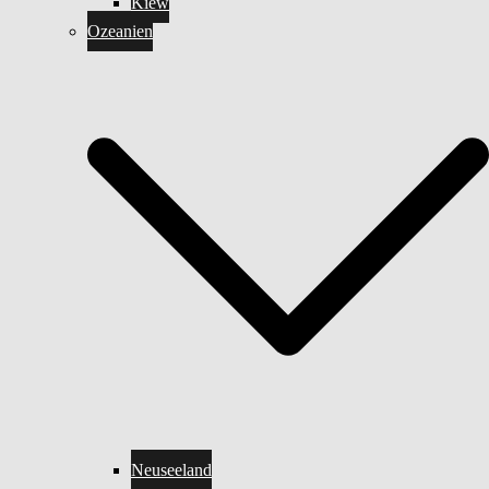
Kiew
Ozeanien
Neuseeland