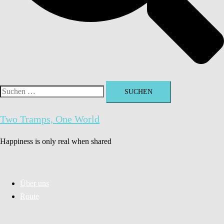
Suchen
nach:
Two Tramps, One World
Happiness is only real when shared
Über uns
Route