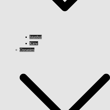
Istanbul
Kiew
Ozeanien