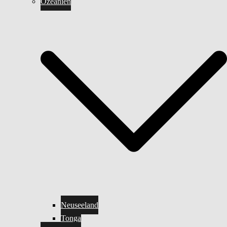
Ozeanien
Neuseeland
Tonga