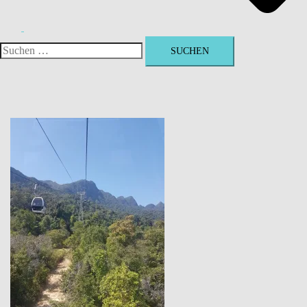
Suchen
nach: