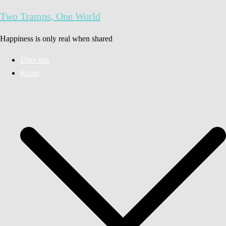
Zum
Two Tramps, One World
Inhalt
springen
Happiness is only real when shared
Über uns
Route