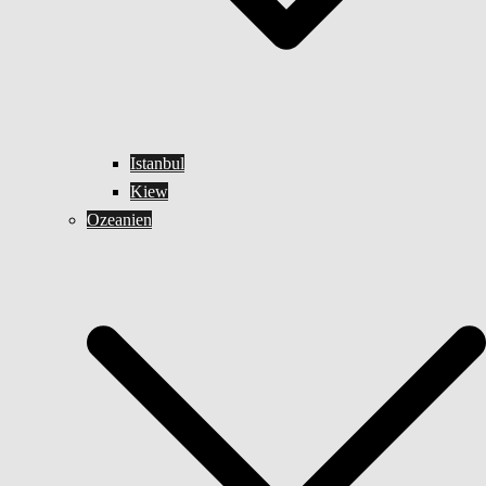
Istanbul
Kiew
Ozeanien