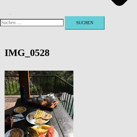
Suchen
nach:
IMG_0528