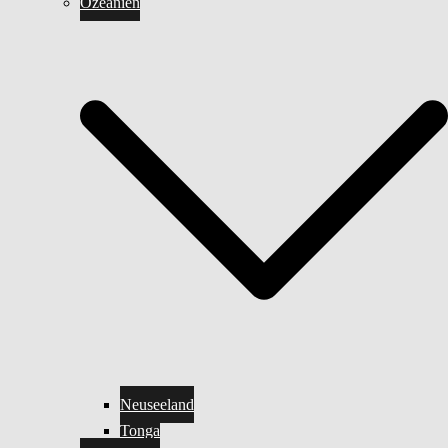
Ozeanien
Neuseeland
Tonga