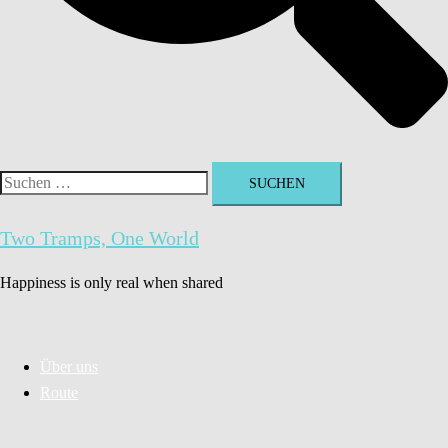
Suchen
nach:
Two Tramps, One World
Happiness is only real when shared
Über uns
Route