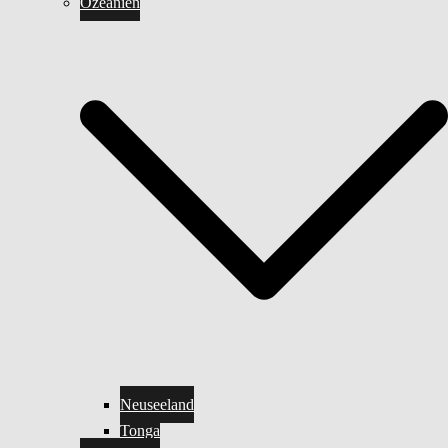
Ozeanien
Neuseeland
Tonga