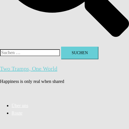
Suchen
nach:
Two Tramps, One World
Happiness is only real when shared
Über uns
Route