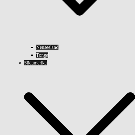
Neuseeland
Tonga
Südamerika