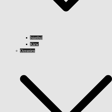
Istanbul
Kiew
Ozeanien