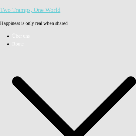
Zum
Two Tramps, One World
Inhalt
springen
Happiness is only real when shared
Über uns
Route