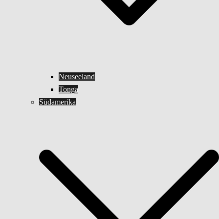
Neuseeland
Tonga
Südamerika