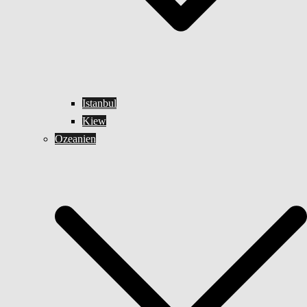
Istanbul
Kiew
Ozeanien