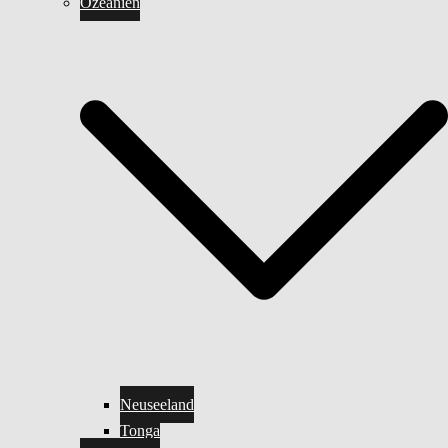
Ozeanien
Neuseeland
Tonga