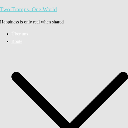
Zum
Two Tramps, One World
Inhalt
springen
Happiness is only real when shared
Über uns
Route