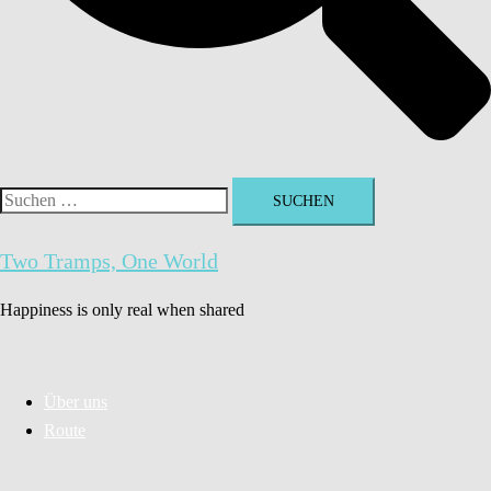
Suchen
nach:
Two Tramps, One World
Happiness is only real when shared
Über uns
Route