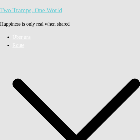
Zum
Two Tramps, One World
Inhalt
springen
Happiness is only real when shared
Über uns
Route