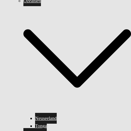
Ozeanien
Neuseeland
Tonga