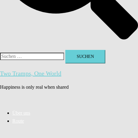
Suchen
nach:
Two Tramps, One World
Happiness is only real when shared
Über uns
Route