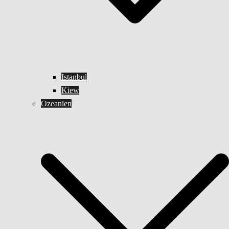
Istanbul
Kiew
Ozeanien