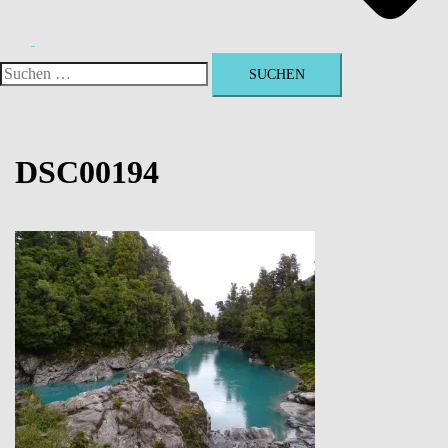
Suchen
nach:
DSC00194