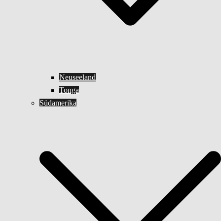
Neuseeland
Tonga
Südamerika