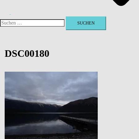
Suchen
nach:
DSC00180