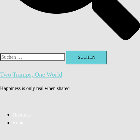
Suchen
nach:
Two Tramps, One World
Happiness is only real when shared
Über uns
Route