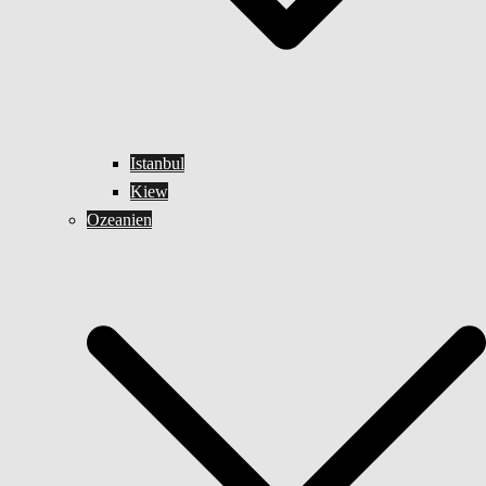
Istanbul
Kiew
Ozeanien