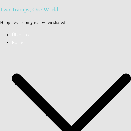
Zum
Two Tramps, One World
Inhalt
springen
Happiness is only real when shared
Über uns
Route