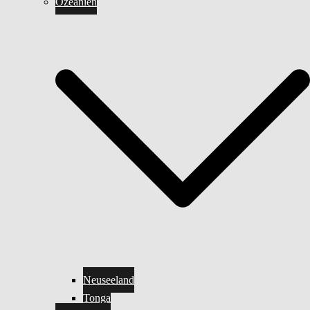
Ozeanien
Neuseeland
Tonga