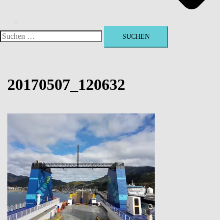
Suchen
nach:
20170507_120632