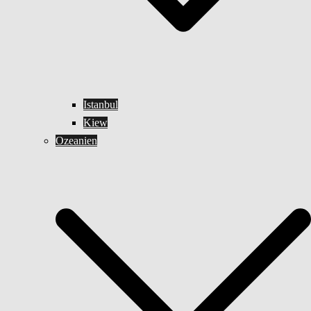
Istanbul
Kiew
Ozeanien