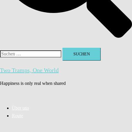
Suchen
nach:
Two Tramps, One World
Happiness is only real when shared
Über uns
Route