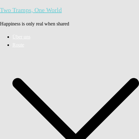
Zum
Two Tramps, One World
Inhalt
springen
Happiness is only real when shared
Über uns
Route