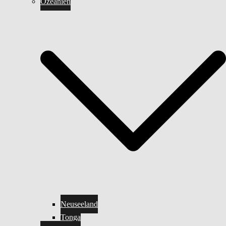
Ozeanien
Neuseeland
Tonga