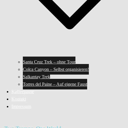
Santa Cruz Trek – ohne Tour
Colca Canyon – Selbst organisieren!
Salkantay Trek
Torres del Paine – Auf eigene Faust
Kaffeepause
Kontakt
Impressum