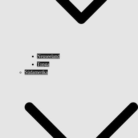
Neuseeland
Tonga
Südamerika