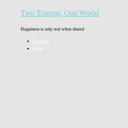
Zum
Inhalt
Two Tramps, One World
springen
Happiness is only real when shared
Über uns
Route