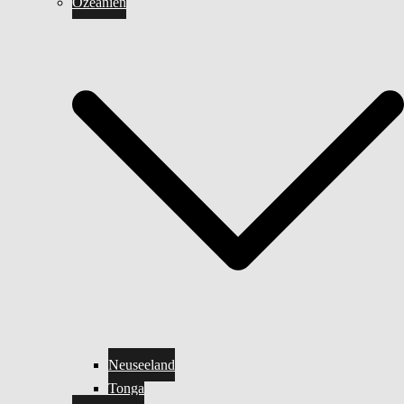
Ozeanien
Neuseeland
Tonga