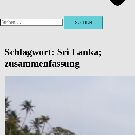
Suchen
nach:
Schlagwort:
Sri Lanka;
zusammenfassung