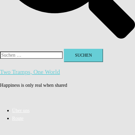
Suchen
nach:
Two Tramps, One World
Happiness is only real when shared
Über uns
Route