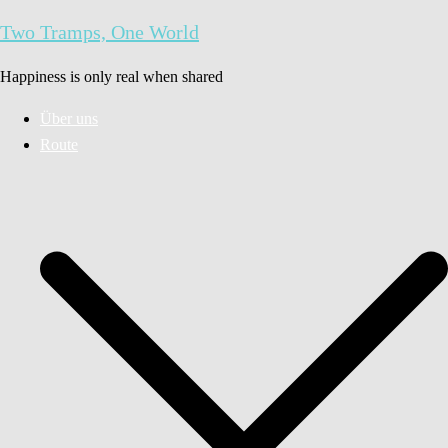
Zum
Two Tramps, One World
Inhalt
springen
Happiness is only real when shared
Über uns
Route