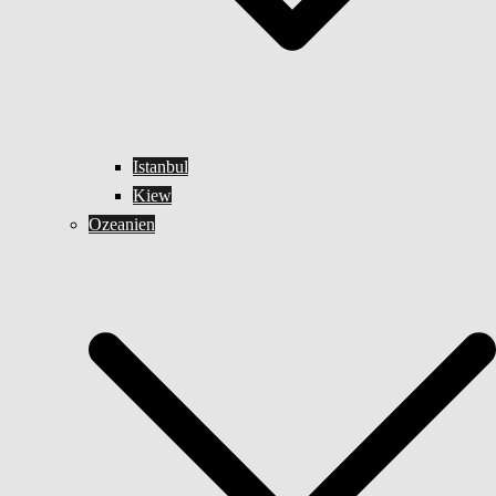
Istanbul
Kiew
Ozeanien