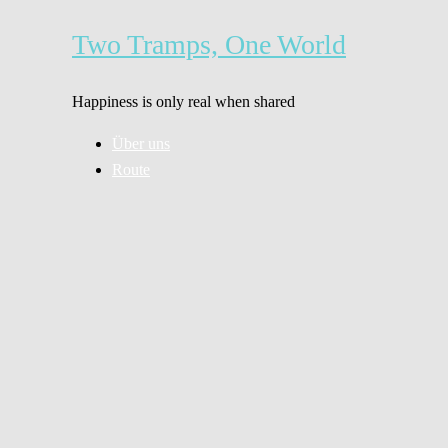
Zum
Inhalt
Two Tramps, One World
springen
Happiness is only real when shared
Über uns
Route